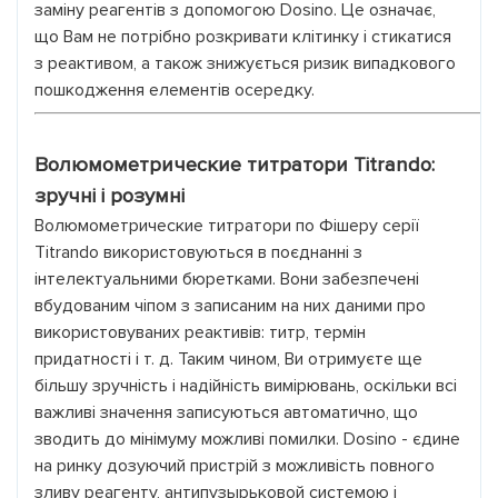
заміну реагентів з допомогою Dosino. Це означає,
що Вам не потрібно розкривати клітинку і стикатися
з реактивом, а також знижується ризик випадкового
пошкодження елементів осередку.
Волюмометрические титратори Titrando:
зручні і розумні
Волюмометрические титратори по Фішеру серії
Titrando використовуються в поєднанні з
інтелектуальними бюретками. Вони забезпечені
вбудованим чіпом з записаним на них даними про
використовуваних реактивів: титр, термін
придатності і т. д. Таким чином, Ви отримуєте ще
більшу зручність і надійність вимірювань, оскільки всі
важливі значення записуються автоматично, що
зводить до мінімуму можливі помилки. Dosino - єдине
на ринку дозуючий пристрій з можливість повного
зливу реагенту, антипузырьковой системою і