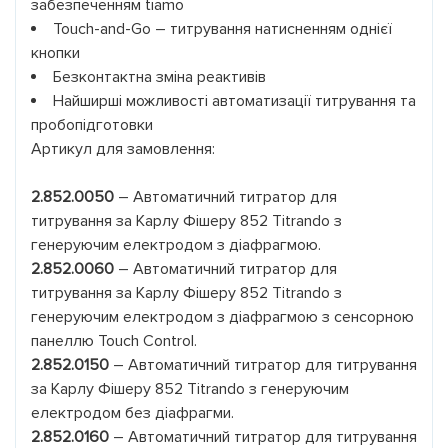
забезпеченням tiamo
Touch-and-Go – титрування натисненням однієї
кнопки
Безконтактна зміна реактивів
Найширші можливості автоматизації титрування та
пробопідготовки
Артикул для замовлення:
2.852.0050
– Автоматичний титратор для
титрування за Карлу Фішеру 852 Titrando з
генеруючим електродом з діафрагмою.
2.852.0060
– Автоматичний титратор для
титрування за Карлу Фішеру 852 Titrando з
генеруючим електродом з діафрагмою з сенсорною
панеллю Touch Control.
2.852.0150
– Автоматичний титратор для титрування
за Карлу Фішеру 852 Titrando з генеруючим
електродом без діафрагми.
2.852.0160
– Автоматичний титратор для титрування