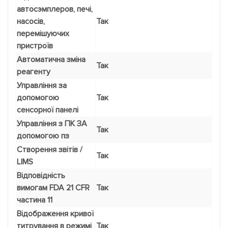
автосэмплеров, печі,
насосів,
Так
перемішуючих
пристроїв
Автоматична зміна
Так
реагенту
Управління за
допомогою
Так
сенсорної панелі
Управління з ПК ЗА
Так
допомогою пз
Створення звітів /
Так
LIMS
Відповідність
вимогам FDA 21 CFR
Так
частина 11
Відображення кривої
титрування в режимі
Так