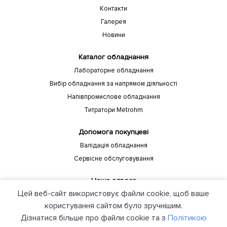
Контакти
Галерея
Новини
Каталог обладнання
Лабораторне обладнання
Вибір обладнання за напрямом діяльності
Напівпромислове обладнання
Титратори Metrohm
Допомога покупцеві
Валідація обладнання
Сервісне обслуговування
Наша адреса
Цей веб-сайт використовує файли cookie, щоб ваше
Україна, Київ, 04208, пр-т Європейського союзу, 88 Б Компанія
"ЮНІЛАБ"
користування сайтом було зручнішим.
Дізнатися більше про файли cookie та з
Політикою