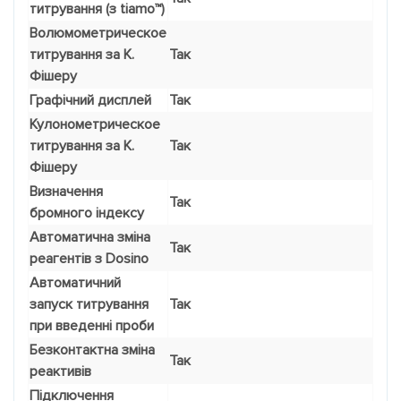
титрування (з tiamo™)
Волюмометрическое
титрування за К.
Так
Фішеру
Графічний дисплей
Так
Кулонометрическое
титрування за К.
Так
Фішеру
Визначення
Так
бромного індексу
Автоматична зміна
Так
реагентів з Dosino
Автоматичний
запуск титрування
Так
при введенні проби
Безконтактна зміна
Так
реактивів
Підключення