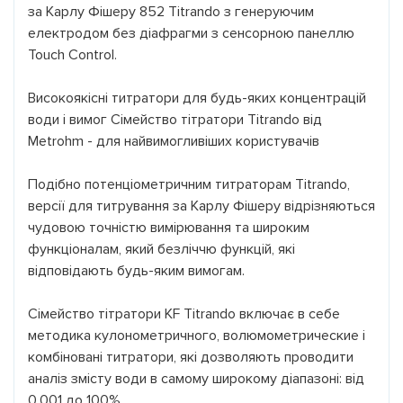
за Карлу Фішеру 852 Titrando з генеруючим
електродом без діафрагми з сенсорною панеллю
Touch Control.
Високоякісні титратори для будь-яких концентрацій
води і вимог Сімейство тітратори Titrando від
Metrohm - для найвимогливіших користувачів
Подібно потенціометричним титраторам Titrando,
версії для титрування за Карлу Фішеру відрізняються
чудовою точністю вимірювання та широким
функціоналам, який безліччю функцій, які
відповідають будь-яким вимогам.
Сімейство тітратори KF Titrando включає в себе
методика кулонометричного, волюмометрические і
комбіновані титратори, які дозволяють проводити
аналіз змісту води в самому широкому діапазоні: від
0,001 до 100%.