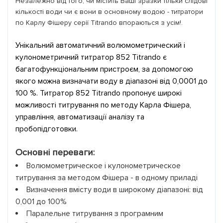
Незалежно від того, чи містить Ваші зразки тільки слідові
кількості води чи є вони в основному водою - титратори
по Карлу Фішеру серії Titrando впораються з усім!.
Унікальний автоматичний волюмометрический і
кулонометричний титратор 852 Titrando є
багатофункціональним пристроєм, за допомогою
якого можна визначати воду в діапазоні від 0,0001 до
100 %. Титратор 852 Titrando пропонує широкі
можливості титрування по методу Карла Фішера,
управління, автоматизації аналізу та
пробопідготовки.
Основні переваги:
Волюмометрическое і кулонометрическое
титрування за методом Фішера - в одному приладі
Визначення вмісту води в широкому діапазоні: від
0,001 до 100%
Паралельне титрування з програмним