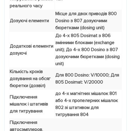
реального часу
Місце для двох приводів 800
Дозуючі елементи
Dosino з 807 дозуючими
бюретками (dosing unit)
До 4-х 805 Dosimat з 806
змінними блоками (exchange
Додаткові елементи
unit); До 4-х 800 Dosino з 807
дозуючі
дозуючими бюретками (dosing
unit)
Кількість кроків
Для 800 Dosino: V/10000; Для
дозування на обсяг
805 Dosimat: V/20000
бюретки (дозвіл)
до 4-х магнітних мішалок 801
Підключення
або 4-х пропелерних мішалок
мішалок і штативів
802 зі штативом для
для титрування
титрування 804
Підключення
автосэмплеров,