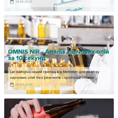
24.06.2025
OMNIS NIR - Аналіз харчових олій
за 10 секунд
Це найсучасніший прилад від Metrohm для аналізу
харчових олій без реагентів і пробопідготовки.
05.06.2025