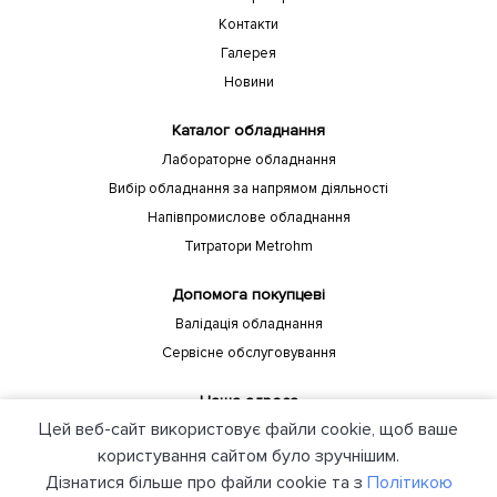
Контакти
Галерея
Новини
Каталог обладнання
Лабораторне обладнання
Вибір обладнання за напрямом діяльності
Напівпромислове обладнання
Титратори Metrohm
Допомога покупцеві
Валідація обладнання
Сервісне обслуговування
Наша адреса
Цей веб-сайт використовує файли cookie, щоб ваше
Україна, Київ, 04208, пр-т Європейського союзу, 88 Б Компанія
"ЮНІЛАБ"
користування сайтом було зручнішим.
Дізнатися більше про файли cookie та з
Політикою