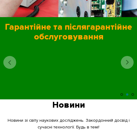
Партнери
Гарантійне та післягарантійне
Контакти
обслуговування
Галерея
Новини
Новини
Новини зі світу наукових досліджень. Закордонний досвід і
сучасні технології. Будь в темі!