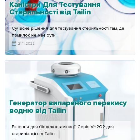
Каністри Для Тестування
Стерильності від Tailin
Сучасне рішення для тестування стерильності там, де
помилок не має бути.
21.11.2025
Генератор випареного перекису
водню від Tailin
Рішення для біодеконтамінації: Серія VH2O2 для
стерилізації від Tailin