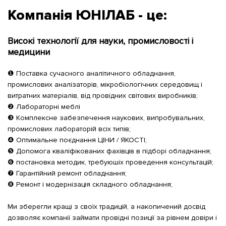
Компанія ЮНІЛАБ - це:
Високі технології для науки, промисловості і
медицини
❶ Поставка сучасного аналітичного обладнання,
промислових аналізаторів, мікробіологічних середовищ і
витратних матеріалів, від провідних світових виробників;
❷ Лабораторні меблі
❸ Комплексне забезпечення наукових, випробувальних,
промислових лабораторій всіх типів;
❹ Оптимальне поєднання ЦІНИ / ЯКОСТІ;
❺ Допомога кваліфікованих фахівців в підборі обладнання;
❻ постановка методик, требуюшіх проведення консультацій;
❼ Гарантійний ремонт обладнання;
❽ Ремонт і модернізація складного обладнання;
Ми зберегли кращі з своїх традицій, а накопичений досвід
дозволяє компанії займати провідні позиції за рівнем довіри і