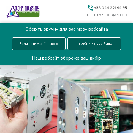
+38 044 221 44 95
Пн–Пт з 9:00 до 18:00
Оберіть зручну для вас мову вебсайта
Ua
Замовити дзвінок
Перейти на російську
Залишити українською
Меню
Наш вебсайт збереже ваш вибір
Головна
Каталог
Про нас
Послуги