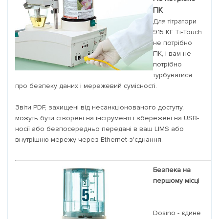
ПК
Для тітратори
915 KF Ti-Touch
не потрібно
ПК, і вам не
потрібно
турбуватися
про безпеку даних і мережевий сумісності.
Звіти PDF, захищені від несанкціонованого доступу,
можуть бути створені на інструменті і збережені на USB-
носії або безпосередньо передані в ваш LIMS або
внутрішню мережу через Ethernet-з'єднання.
Безпека на
першому місці
Dosino - єдине