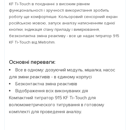
KF Ti-Touch в поєднанні з високим рівнем
функціональності і зручності використання зробить
роботу ще комфортніше. Кольоровий сенсорний екран
російською мовою, запуск аналізу натисненням однієї
кнопки, індикація стану приладу і вимірювання,
безконтактна зміна реактиву - все це надає титратор 915
KF Ti-Touch від Metrohm.
Основні переваги:
Все в одному: дозуючий модуль, мішалка, насос
для зміни реактивів - в єдиному корпусі
Безконтактна зміна реактивів
Відображення всіх виконуваних дія
Компактний титратор 915 KF Ti-Touch для
волюмометрического титрування в готовому
комплекті для проведення аналізу.