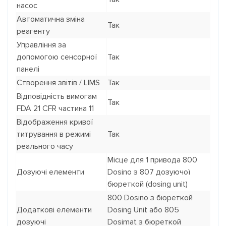
насос
Автоматична зміна
Так
реагенту
Управління за
допомогою сенсорної
Так
панелі
Створення звітів / LIMS
Так
Відповідність вимогам
Так
FDA 21 CFR частина 11
Відображення кривої
титрування в режимі
Так
реального часу
Місце для 1 привода 800
Дозуючі елементи
Dosino з 807 дозуючої
бюреткой (dosing unit)
800 Dosino з бюреткой
Додаткові елементи
Dosing Unit або 805
дозуючі
Dosimat з бюреткой