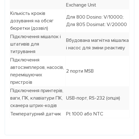
Exchange Unit
Кількість кроків
Для 800 Dosino: V/10000;
дозування на обсяг
Для 805 Dosimat: V/20000
бюретки (дозвіл)
Підключення мішалок і
Вбудована магнітна мішалка
штативів для
і насос для зміни реактиву
титрування
Підключення
автосэмплеров, насосів,
2 порти MSB
перемішуючих
пристроїв
Підключення принтерів,
ваги, ПК, клавіатури ПК,
USB-порт, RS-232 (опція)
сканера штрих-кодів
Температурний датчик
Pt 1000 або NTC