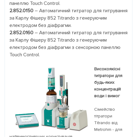
панеллю Touch Control.
2.852.0150
– Автоматичний титратор для титрування
за Карлу Фішеру 852 Titrando з генеруючим
електродом без діафрагми.
2.852.0160
– Автоматичний титратор для титрування
за Карлу Фішеру 852 Titrando з генеруючим
електродом без діафрагми з сенсорною панеллю
Touch Control.
Високоякісні
титратори для
будь-яких
концентрацій
води і вимог
Сімейство
тітратори
Titrando від
Metrohm - для
найвимогливіших користувачів