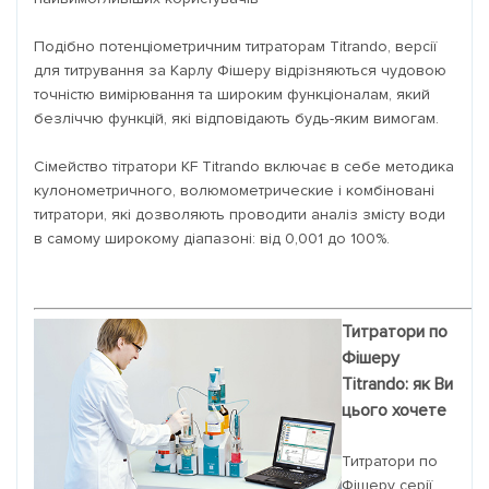
Подібно потенціометричним титраторам Titrando, версії
для титрування за Карлу Фішеру відрізняються чудовою
точністю вимірювання та широким функціоналам, який
безліччю функцій, які відповідають будь-яким вимогам.
Сімейство тітратори KF Titrando включає в себе методика
кулонометричного, волюмометрические і комбіновані
титратори, які дозволяють проводити аналіз змісту води
в самому широкому діапазоні: від 0,001 до 100%.
Титратори по
Фішеру
Titrando: як Ви
цього хочете
Титратори по
Фішеру серії