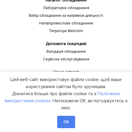
Каталог обладнання
Лабораторне обладнання
Вибір обладнання за напрямом діяльності
Напівпромислове обладнання
Титратори Metrohm
Допомога покупцеві
Валідація обладнання
Сервісне обслуговування
Наша адреса
Цей веб-сайт використовує файли cookie, щоб ваше
Україна, Київ, 04208, пр-т Європейського союзу, 88 Б Компанія
"ЮНІЛАБ"
користування сайтом було зручнішим.
Дізнатися більше про файли cookie та з
Політикою
використання cookies
. Натискаючи ОК, ви погоджуєтесь з
нею.
© 2021 unilab.kiev.ua Всі права захищені. Створено в Я-Мастерс
OK