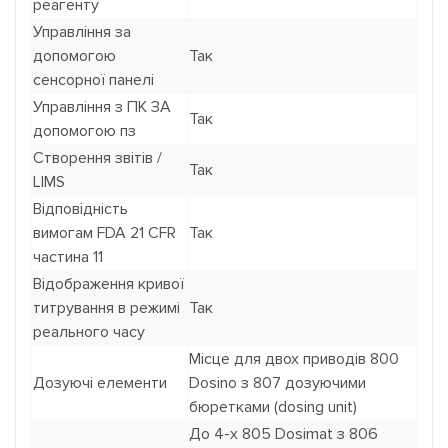
реагенту
Управління за
допомогою
Так
сенсорної панелі
Управління з ПК ЗА
Так
допомогою пз
Створення звітів /
Так
LIMS
Відповідність
вимогам FDA 21 CFR
Так
частина 11
Відображення кривої
титрування в режимі
Так
реального часу
Місце для двох приводів 800
Дозуючі елементи
Dosino з 807 дозуючими
бюретками (dosing unit)
До 4-х 805 Dosimat з 806