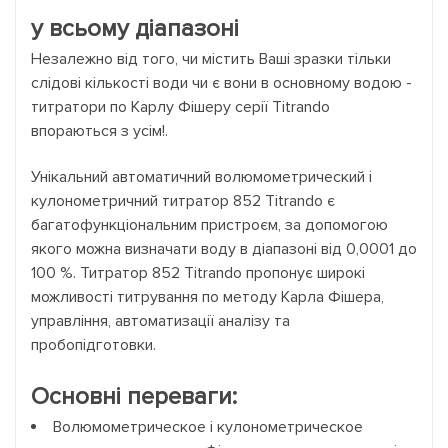
у всьому діапазоні
Незалежно від того, чи містить Ваші зразки тільки
слідові кількості води чи є вони в основному водою -
титратори по Карлу Фішеру серії Titrando
впораються з усім!.
Унікальний автоматичний волюмометрический і
кулонометричний титратор 852 Titrando є
багатофункціональним пристроєм, за допомогою
якого можна визначати воду в діапазоні від 0,0001 до
100 %. Титратор 852 Titrando пропонує широкі
можливості титрування по методу Карла Фішера,
управління, автоматизації аналізу та
пробопідготовки.
Основні переваги:
Волюмометрическое і кулонометрическое