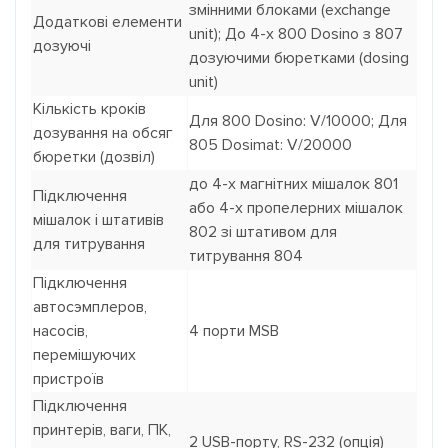
змінними блоками (exchange
Додаткові елементи
unit); До 4-х 800 Dosino з 807
дозуючі
дозуючими бюретками (dosing
unit)
Кількість кроків
Для 800 Dosino: V/10000; Для
дозування на обсяг
805 Dosimat: V/20000
бюретки (дозвіл)
до 4-х магнітних мішалок 801
Підключення
або 4-х пропелерних мішалок
мішалок і штативів
802 зі штативом для
для титрування
титрування 804
Підключення
автосэмплеров,
насосів,
4 порти MSB
перемішуючих
пристроїв
Підключення
принтерів, ваги, ПК,
2 USB-порту, RS-232 (опція)