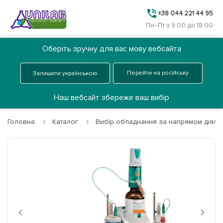
+38 044 221 44 95
Пн–Пт з 9:00 до 18:00
Оберіть зручну для вас мову вебсайта
Ua
Замовити дзвінок
Перейти на російську
Залишити українською
Меню
Наш вебсайт збереже ваш вибір
Головна
Каталог
Вибір обладнання за напрямом діяльн
Головна
Каталог
Про нас
Next
Previous
Послуги