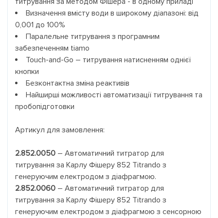
титрування за методом Фішера - в одному приладі
Визначення вмісту води в широкому діапазоні: від
0,001 до 100%
Паралельне титрування з програмним
забезпеченням tiamo
Touch-and-Go – титрування натисненням однієї
кнопки
Безконтактна зміна реактивів
Найширші можливості автоматизації титрування та
пробопідготовки
Артикул для замовлення:
2.852.0050
– Автоматичний титратор для
титрування за Карлу Фішеру 852 Titrando з
генеруючим електродом з діафрагмою.
2.852.0060
– Автоматичний титратор для
титрування за Карлу Фішеру 852 Titrando з
генеруючим електродом з діафрагмою з сенсорною