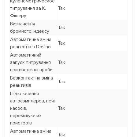
Кулонометрическое
титрування за К.
Так
Фішеру
Визначення
Так
бромного індексу
Автоматична зміна
Так
реагентів з Dosino
Автоматичний
запуск титрування
Так
при введенні проби
Безконтактна зміна
Так
реактивів
Підключення
автосэмплеров, печі,
насосів,
Так
перемішуючих
пристроїв
Автоматична зміна
Так