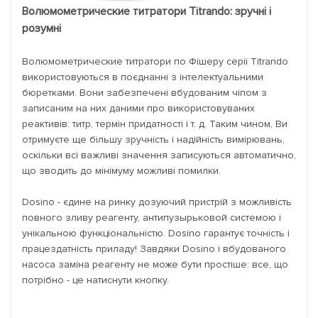
Волюмометрические титратори Titrando: зручні і
розумні
Волюмометрические титратори по Фішеру серії Titrando
використовуються в поєднанні з інтелектуальними
бюретками. Вони забезпечені вбудованим чіпом з
записаним на них даними про використовуваних
реактивів: титр, термін придатності і т. д. Таким чином, Ви
отримуєте ще більшу зручність і надійність вимірювань,
оскільки всі важливі значення записуються автоматично,
що зводить до мінімуму можливі помилки.
Dosino - єдине на ринку дозуючий пристрій з можливість
повного зливу реагенту, антипузырьковой системою і
унікальною функціональністю. Dosino гарантує точність і
працездатність приладу! Завдяки Dosino і вбудованого
насоса заміна реагенту не може бути простіше: все, що
потрібно - це натиснути кнопку.