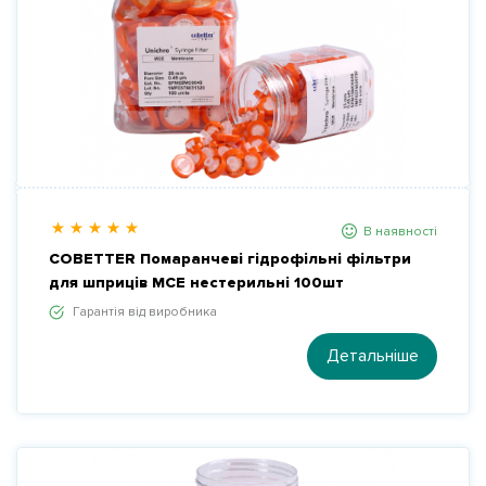
Партнери
Контакти
Галерея
Новини
В наявності
COBETTER Помаранчеві гідрофільні фільтри
для шприців MCE нестерильні 100шт
Гарантія від виробника
Детальніше