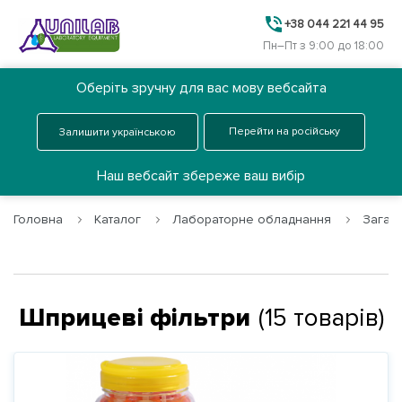
+38 044 221 44 95
Пн–Пт з 9:00 до 18:00
Оберіть зручну для вас мову вебсайта
Ua
Замовити дзвінок
Перейти на російську
Залишити українською
Меню
Наш вебсайт збереже ваш вибір
Головна
Каталог
Лабораторне обладнання
Загаль
Головна
Каталог
Шприцеві фільтри
(
15
товарів
)
Про нас
Послуги