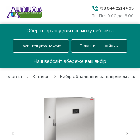
+38 044 221 44 95
Пн–Пт з 9:00 до 18:00
Оберіть зручну для вас мову вебсайта
Ua
Замовити дзвінок
Перейти на російську
Залишити українською
Меню
Наш вебсайт збереже ваш вибір
Головна
Каталог
Вибір обладнання за напрямом діяльн
Головна
Каталог
Про нас
Next
Previous
Послуги