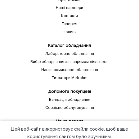
Наші партнери
Контакти
Галерея
Новини
Каталог обладнання
Лабораторне обладнання
Вибір обладнання за напрямом діяльності
Напівпромислове обладнання
Титратори Metrohm
Допомога покупцеві
Валідація обладнання
Сервісне обслуговування
Наша адреса
Цей веб-сайт використовує файли cookie, щоб ваше
Україна, Київ, 04208, пр-т Європейського союзу, 88 Б Компанія
"ЮНІЛАБ"
користування сайтом було зручнішим.