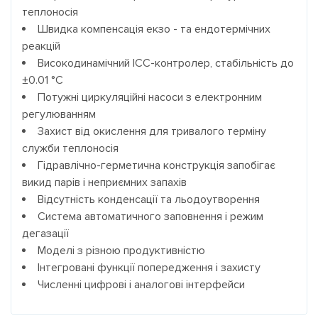
теплоносія
Швидка компенсація екзо - та ендотермічних
реакцій
Високодинамічний ICC-контролер, стабільність до
±0.01 °C
Потужні циркуляційні насоси з електронним
регулюванням
Захист від окислення для тривалого терміну
служби теплоносія
Гідравлічно-герметична конструкція запобігає
викид парів і неприємних запахів
Відсутність конденсації та льодоутворення
Система автоматичного заповнення і режим
дегазації
Моделі з різною продуктивністю
Інтегровані функції попередження і захисту
Численні цифрові і аналогові інтерфейси