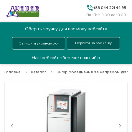
+38 044 221 44 95
Пн–Пт з 9:00 до 18:00
Оберіть зручну для вас мову вебсайта
Ua
Замовити дзвінок
Перейти на російську
Залишити українською
Меню
Наш вебсайт збереже ваш вибір
Головна
Каталог
Вибір обладнання за напрямом діяльн
Головна
Каталог
Про нас
Next
Previous
Послуги