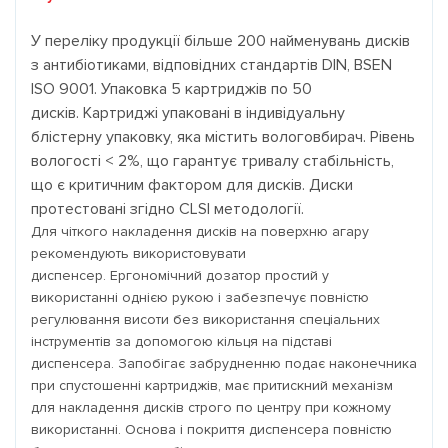
У переліку продукції більше 200 найменувань дисків
з антибіотиками, відповідних стандартів DIN, BSEN
ISO 9001.
Упаковка 5 картриджів по 50
дисків.
Картриджі упаковані в індивідуальну
блістерну упаковку, яка містить вологовбирач.
Рівень
вологості < 2%, що гарантує тривалу стабільність,
що є критичним фактором для дисків.
Диски
протестовані згідно CLSI методології.
Для чіткого накладення дисків на поверхню агару
рекомендують використовувати
диспенсер. Ергономічний дозатор простий у
використанні однією рукою і забезпечує повністю
регулювання висоти без використання спеціальних
інструментів за допомогою кільця на підставі
диспенсера. Запобігає забрудненню подає наконечника
при спустошенні картриджів, має притискний механізм
для накладення дисків строго по центру при кожному
використанні. Основа і покриття диспенсера повністю