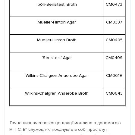
`рбп-Sensitest' Broth
CM0473
Mueller-Hinton Agar
CM0337
Mueller-Hinton Broth
CM0405
`Sensitest' Agar
CM0409
Wilkins-Chalgren Anaerobe Agar
CM0619
Wilkins-Chalgren Anaerobe Broth
CM0643
Точне визначення концентрації можливо з допомогою
M. I. C. E™ смужок, які поєднують в собі простоту і