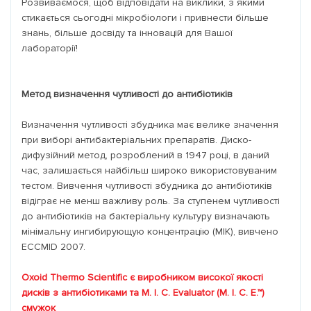
Розвиваємося, щоб відповідати на виклики, з якими
стикається сьогодні мікробіологи і привнести більше
знань, більше досвіду та інновацій для Вашої
лабораторії!
Метод визначення чутливості до антибіотиків
Визначення чутливості збудника має велике значення
при виборі антибактеріальних препаратів. Диско-
дифузійний метод, розроблений в 1947 році, в даний
час, залишається найбільш широко використовуваним
тестом. Вивчення чутливості збудника до антибіотиків
відіграє не менш важливу роль. За ступенем чутливості
до антибіотиків на бактеріальну культуру визначають
мінімальну ингибирующую концентрацію (МІК), вивчено
ECCMID 2007.
Oxoid Thermo Scientific є виробником високої якості
дисків з антибіотиками та M. I. C. Evaluator (M. I. C. E.™)
смужок