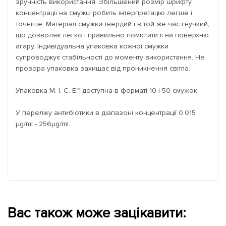
зручність використання. Збільшений розмір шрифту
концентрації на смужці робить інтерпретацію легше і
точніше. Матеріал смужки твердий і в той же час гнучкий,
що дозволяє легко і правильно помістити її на поверхню
агару. Індивідуальна упаковка кожної смужки
супроводжує стабільності до моменту використання. Не
прозора упаковка захищає від проникнення світла.
Упаковка M. I. C. E.™ доступна в форматі 10 і 50 смужок.
У переліку антибіотики в діапазоні концентрації 0.015
μg/ml - 256μg/ml.
Вас також може зацікавити: