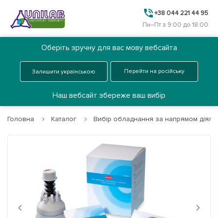
+38 044 221 44 95
Пн–Пт з 9:00 до 18:00
Оберіть зручну для вас мову вебсайта
Ua
Замовити дзвінок
Перейти на російську
Залишити українською
Меню
Наш вебсайт збереже ваш вибір
Головна
Каталог
Вибір обладнання за напрямом діяльн
Головна
Каталог
Про нас
Next
Previous
Послуги