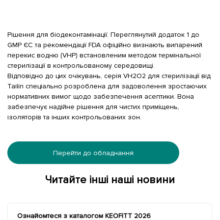
Рішення для біодеконтамінації: Переглянутий додаток 1 до
GMP ЄС та рекомендації FDA офіційно визнають випарений
перекис водню (VHP) встановленим методом термінальної
стерилізації в контрольованому середовищі.
Відповідно до цих очікувань, серія VH2O2 для стерилізації від
Tailin спеціально розроблена для задоволення зростаючих
нормативних вимог щодо забезпечення асептики. Вона
забезпечує надійне рішення для чистих приміщень,
ізоляторів та інших контрольованих зон.
Перейти до обладнання
Читайте інші наші новини
Ознайомтеся з каталогом KEOFITT 2026