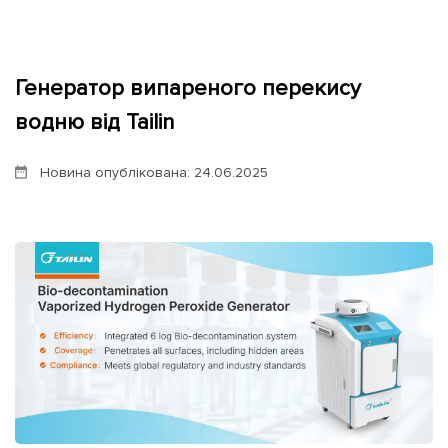
Партнери
Генератор випареного перекису
Контакти
водню від Tailin
Галерея
Новина опублікована: 24.06.2025
Новини