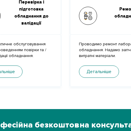
Перевірка і
підготовка
Ремо
обладнання до
обладн
валідації
ктичне обслуговування
Проводимо ремонт лабор
оведенням повірки та /
обладнання. Надамо запч
дації обладнання.
витратні матеріали.
льніше
Детальніше
фесійна
безкоштовна консульта