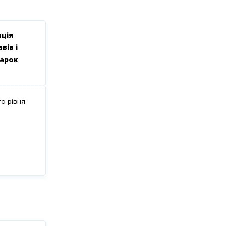
ація
вів і
арок
о рівня.