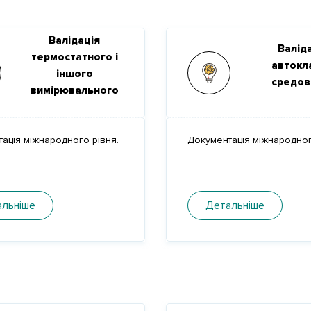
Валідація
Валід
термостатного і
автокла
іншого
средов
вимірювального
обладнання
ація міжнародного рівня.
Документація міжнародног
льніше
Детальніше