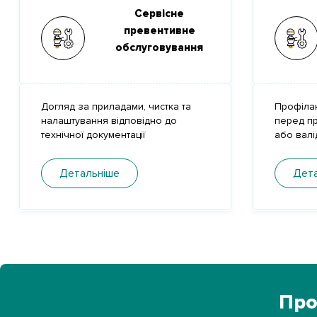
Сервісне
превентивне
обслуговування
Догляд за приладами, чистка та
Профіла
налаштування відповідно до
перед пр
технічної документації
або валі
Детальніше
Дета
Про