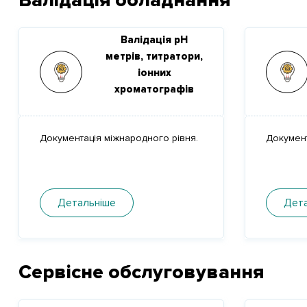
Валідація обладнання
Валідація рН
метрів, титратори,
іонних
хроматографів
Документація міжнародного рівня.
Документ
Детальніше
Дета
Сервісне обслуговування