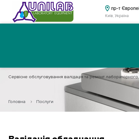
пр-т Європе
Київ, Україна
Головна
Каталог
Про нас
Послуги
Сервісне обслуговування валідація та ремонт лабораторног
Головна
Послуги