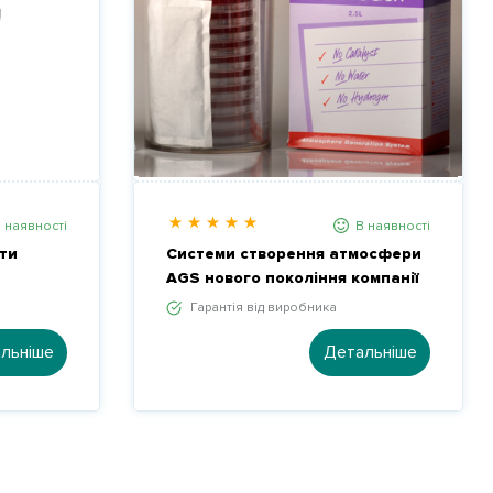
 наявності
В наявності
ти
Системи створення атмосфери
AGS нового покоління компанії
Oxoid
Гарантія від виробника
льніше
Детальніше