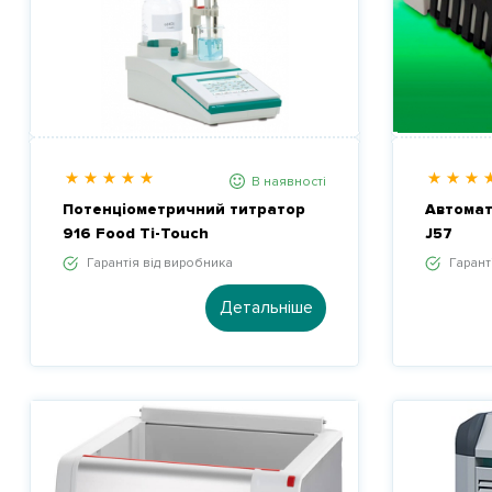
В наявності
Потенціометричний титратор
Автома
916 Food Ti-Touch
J57
Гарантія від виробника
Гарант
Детальніше