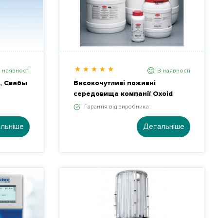
 наявності
В наявності
, Свабы
Високочутливі поживні
середовища компанії Oxoid
Гарантія від виробника
льніше
Детальніше