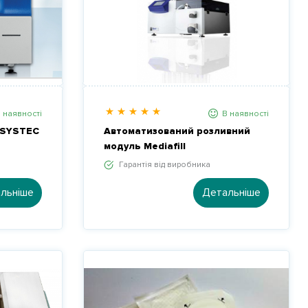
 наявності
В наявності
 SYSTEC
Автоматизований розливний
модуль Mediafill
Гарантія від виробника
льніше
Детальніше