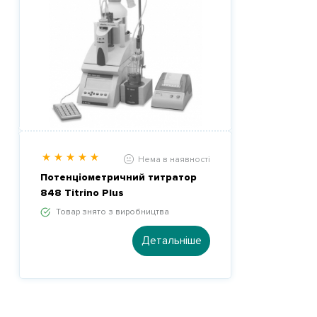
Нема в наявності
Потенціометричний титратор
848 Titrino Plus
Товар знято з виробництва
Детальніше