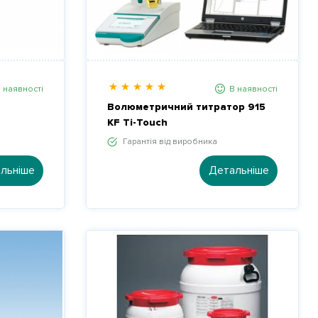
 наявності
В наявності
Волюметричний титратор 915
KF Ti-Touch
Гарантія від виробника
льніше
Детальніше