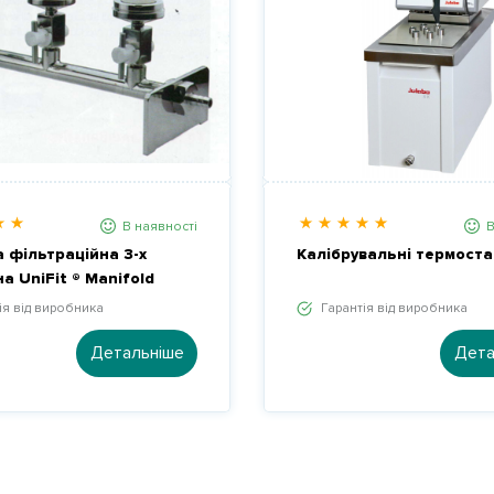
В наявності
В
а фільтраційна 3-х
Калібрувальні термоста
а UniFit ® Manifold
ія від виробника
Гарантія від виробника
Детальніше
Дета