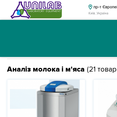
пр-т Європе
Київ, Україна
Головна
Каталог
Про нас
Головна
Каталог
Вибір обладнання за напрямом діял
Аналіз молока і м'яса
(
21
товар