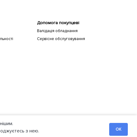
Допомога покупцеві
Валідація обладнання
льності
Сервісне обслуговування
нішим.
OK
годжуєтесь з нею.