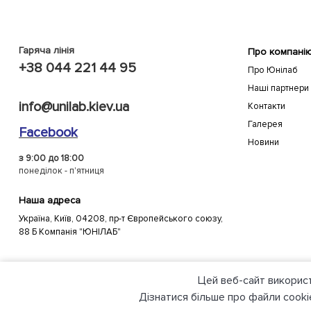
Гаряча лінія
Про компані
+38 044 221 44 95
Про Юнілаб
Наші партнери
info@unilab.kiev.ua
Контакти
Галерея
Facebook
Новини
з 9:00 до 18:00
понеділок - п'ятниця
Наша адреса
Україна, Київ, 04208, пр-т Європейського союзу,
88 Б Компанія "ЮНІЛАБ"
Цей веб-сайт викорис
© 2021 unilab.kiev.ua Всі права захищені. Створено в Я-Мастерс
Дізнатися більше про файли cooki