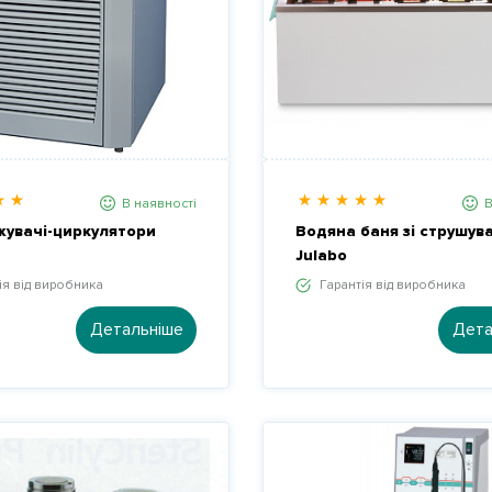
В наявності
В
увачі-циркулятори
Водяна баня зі струшув
Julabo
ія від виробника
Гарантія від виробника
Детальніше
Дета