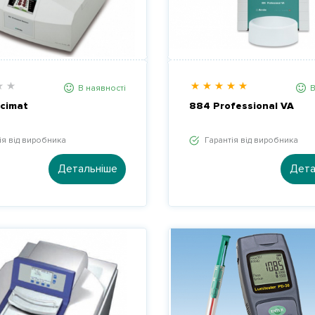
В наявності
В
cimat
884 Professional VA
ія від виробника
Гарантія від виробника
Детальніше
Дета