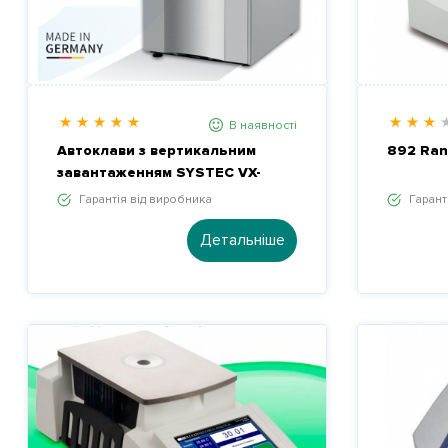
В наявності
Автоклави з вертикальним
892 Ran
завантаженням SYSTEC VX-
SERIES
Гарантія від виробника
Гарант
Детальніше