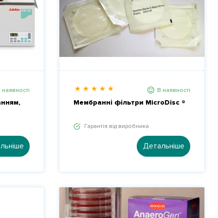
 наявності
В наявності
анням,
Мембранні фільтри MicroDisc ®
Гарантія від виробника
льніше
Детальніше