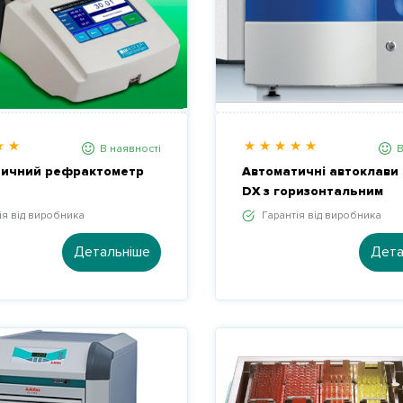
В наявності
В
тичний рефрактометр
Автоматичні автоклави
DX з горизонтальним
завантаженням
ія від виробника
Гарантія від виробника
Детальніше
Дета