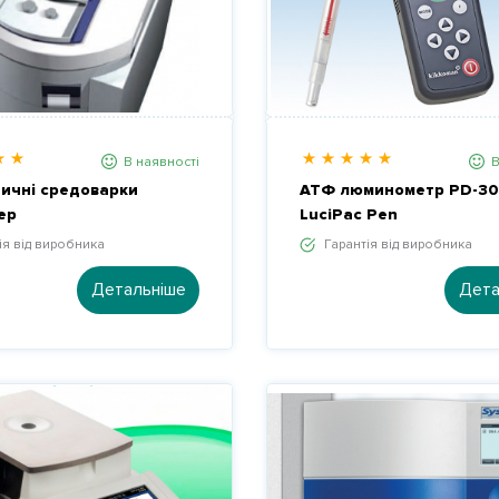
В наявності
В
ичні средоварки
АТФ люминометр PD-30
ep
LuciPac Pen
ія від виробника
Гарантія від виробника
Детальніше
Дета