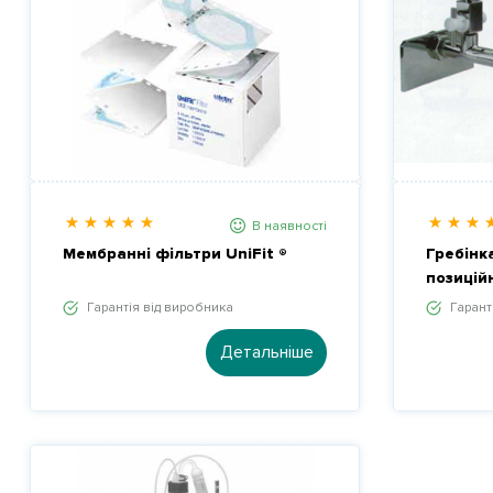
В наявності
Мембранні фільтри UniFit ®
Гребінк
позиційн
Гарантія від виробника
Гарант
Детальніше