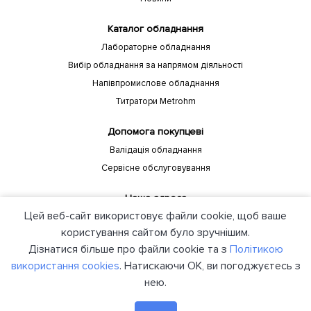
Каталог обладнання
Лабораторне обладнання
Вибір обладнання за напрямом діяльності
Напівпромислове обладнання
Титратори Metrohm
Допомога покупцеві
Валідація обладнання
Сервісне обслуговування
Наша адреса
Цей веб-сайт використовує файли cookie, щоб ваше
Україна, Київ, 04208, пр-т Європейського союзу, 88 Б Компанія
"ЮНІЛАБ"
користування сайтом було зручнішим.
Дізнатися більше про файли cookie та з
Політикою
використання cookies
. Натискаючи ОК, ви погоджуєтесь з
нею.
© 2021 unilab.kiev.ua Всі права захищені. Створено в Я-Мастерс