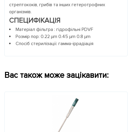
стрептококів, грибів та інших гетеротрофних
організмів.
СПЕЦИФІКАЦІЯ
Матеріал фільтра : гідрофільні PDVF
Розмір пор: 0.22 µm 0.45 µm 0.8 µm
Спосіб стерилізації: гамма-іррадіація
Вас також може зацікавити: