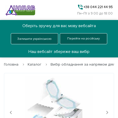
+38 044 221 44 95
Пн–Пт з 9:00 до 18:00
Оберіть зручну для вас мову вебсайта
Ua
Замовити дзвінок
Перейти на російську
Залишити українською
Меню
Наш вебсайт збереже ваш вибір
Головна
Каталог
Вибір обладнання за напрямом діяльн
Головна
Каталог
Про нас
Next
Previous
Послуги