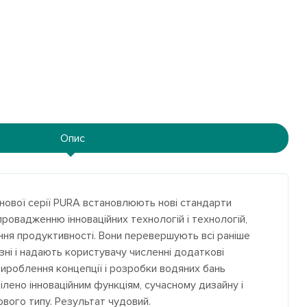
Опис
 нової серії PURA встановлюють нові стандарти
ровадженню інноваційних технологій і технологій,
ння продуктивності. Вони перевершують всі раніше
азні і надають користувачу численні додаткові
 вироблення концепції і розробки водяних бань
ілено інноваційним функціям, сучасному дизайну і
ового типу.
Результат чудовий.