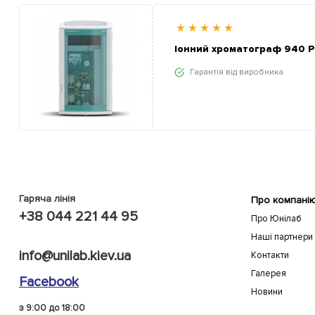
Іонний хроматограф 940 Pr
Гарантія від виробника
Гаряча лінія
Про компані
+38 044 221 44 95
Про Юнілаб
Наші партнери
info@unilab.kiev.ua
Контакти
Галерея
Facebook
Новини
з 9:00 до 18:00