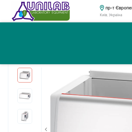
пр-т Європе
Київ, Україна
Головна
Каталог
Про нас
Головна
Каталог
Вибір обладнання за напрямом діял