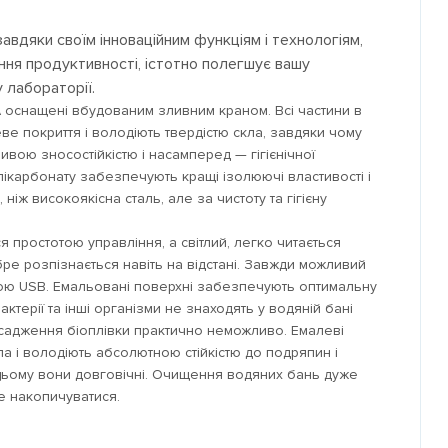
завдяки своїм інноваційним функціям і технологіям,
ння продуктивності, істотно полегшує вашу
 лабораторії.
RA оснащені вбудованим зливним краном. Всі частини в
ве покриття і володіють твердістю скла, завдяки чому
ивою зносостійкістю і насамперед — гігієнічної
полікарбонату забезпечують кращі ізолюючі властивості і
ніж високоякісна сталь, але за чистоту та гігієну
я простотою управління, а світлий, легко читається
ре розпізнається навіть на відстані. Завжди можливий
ою USB. Емальовані поверхні забезпечують оптимальну
бактерії та інші організми не знаходять у водяній бані
адження біоплівки практично неможливо. Емалеві
ла і володіють абсолютною стійкістю до подряпин і
и цьому вони довговічні. Очищення водяних бань дуже
де накопичуватися.