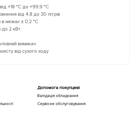
від +18 °C до +99,9 °C
внення від 4,8 до 30 літрів
 в межах ± 0,2 °C
я до 2 кВт
оловний вимикач
хисту від сухого ходу
Допомога покупцеві
Валідація обладнання
льності
Сервісне обслуговування