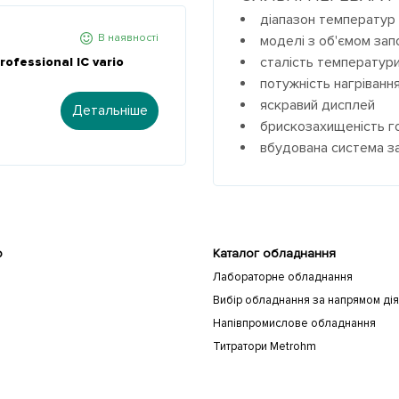
діапазон температур 
В наявності
моделі з об'ємом запо
сталість температури
ofessional IC vario
потужність нагріванн
яскравий дисплей
Детальніше
брискозахищеність г
вбудована система за
ю
Каталог обладнання
Лабораторне обладнання
Вибір обладнання за напрямом дія
Напівпромислове обладнання
Титратори Metrohm