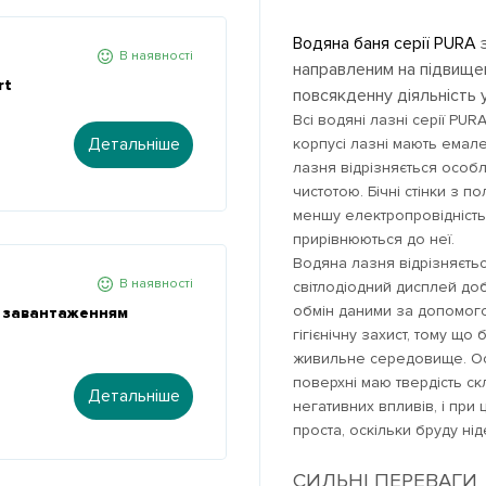
Водяна баня серії PURA
В наявності
направленим на підвище
rt
повсякденну діяльність у
Всі водяні лазні серії PU
Детальніше
корпусі лазні мають емале
лазня відрізняється особл
чистотою. Бічні стінки з 
меншу електропровідність, 
прирівнюються до неї.
Водяна лазня відрізняєтьс
В наявності
світлодіодний дисплей доб
обмін даними за допомог
м завантаженням
гігієнічну захист, тому що 
живильне середовище. Ос
поверхні маю твердість ск
Детальніше
негативних впливів, і пр
проста, оскільки бруду ні
СИЛЬНІ ПЕРЕВАГИ