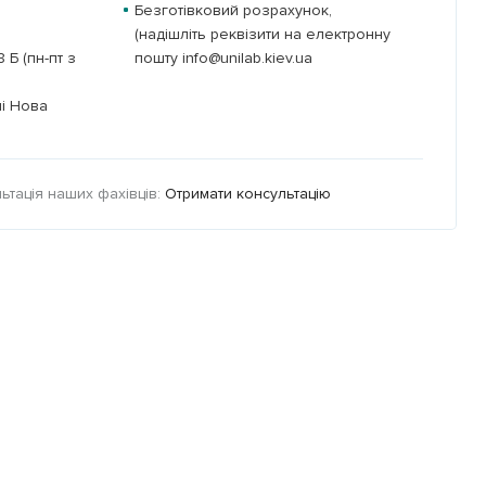
Безготівковий розрахунок,
(надішліть реквізити на електронну
Б (пн-пт з
пошту info@unilab.kiev.ua
ні Нова
тація наших фахівців:
Отримати консультацію