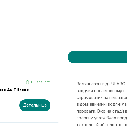
В наявності
Водяні лазні від JULABO
ro Au Titrode
завдяки послідовному вп
спрямованих на підвище
відомі звичайні водяні л
Детальніше
переваги. Вже на стадії
головну увагу було прид
технологій абсолютно н