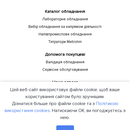
Каталог обладнання
Лабораторне обладнання
Вибір обладнання за напрямом діяльності
Напівпромислове обладнання
Титратори Metrohm
Допомога покупцеві
Валідація обладнання
Сервісне обслуговування
Наша адреса
Цей веб-сайт використовує файли cookie, щоб ваше
Україна, Київ, 04208, пр-т Європейського союзу, 88 Б Компанія
"ЮНІЛАБ"
користування сайтом було зручнішим.
Дізнатися більше про файли cookie та з
Політикою
використання cookies
. Натискаючи ОК, ви погоджуєтесь з
нею.
© 2021 unilab.kiev.ua Всі права захищені. Створено в Я-Мастерс