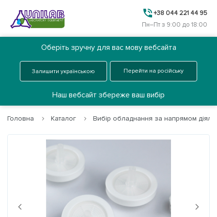
+38 044 221 44 95
Пн–Пт з 9:00 до 18:00
Оберіть зручну для вас мову вебсайта
Ua
Замовити дзвінок
Перейти на російську
Залишити українською
Меню
Наш вебсайт збереже ваш вибір
Головна
Каталог
Вибір обладнання за напрямом діяльн
Головна
Каталог
Про нас
Next
Previous
Послуги