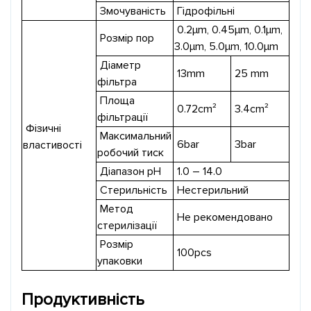
Змочуваність
Гідрофільні
0.2μm, 0.45μm, 0.1μm,
Розмір пор
3.0μm, 5.0μm, 10.0μm
Діаметр
13mm
25 mm
фільтра
Площа
0.72cm²
3.4cm²
фільтрації
Фізичні
Максимальний
6bar
3bar
властивості
робочий тиск
Діапазон pH
1.0 – 14.0
Стерильність
Нестерильний
Метод
Не рекомендовано
стерилізації
Розмір
100pcs
упаковки
Продуктивність