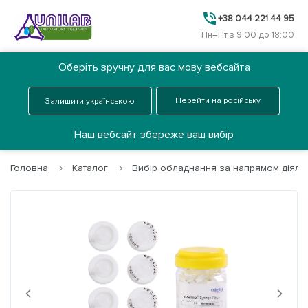
+38 044 221 44 95
Пн–Пт з 9:00 до 18:00
Оберіть зручну для вас мову вебсайта
Ua
Замовити дзвінок
Перейти на російську
Залишити українською
Меню
Наш вебсайт збереже ваш вибір
Головна
Каталог
Вибір обладнання за напрямом діяльн
Головна
Каталог
Про нас
Next
Previous
Послуги