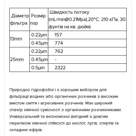
Швидкість потоку
Діаметр
Розмір
(mL/
min@0.21Mpa
),20°C, 210 кПа, 30
фільтра
пор
фунтів на кв. дюйм)
0.22μm
157
13mm
0.45μm
774
0.22μm
762
25mm
0.45μm
-
0.5μm
2322
Природно гідрофобні і є хорошим вибором для
фільтрації водних або органічних розчинів з високим
вмістом сміття і агресивних розчинів. Має широкий
спектр хімічної сумісності з органічними розчинниками.
Універсальний та економічно вигідний з довгим
переліком хімічної стійкості до кислот, лугів, спиртів та
складних ефірів.