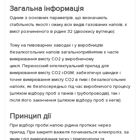
Загальна інформація
Одним з основних параметрів, що визначають
стабільність якості і смаку всіх видів газованих напоїв, є
вміст розчиненого в рідині З2 (двоокису вуглецю).
Тому на пивоварних заводах і у виробництві
безалкогольних напоїв загальноприйнятим є часте
вимірювання вмісту СО2 у виробничому
циклі. Переносний інтелектуальний прилад для
вимірювання вмісту СО2 i-DGM, забезпечує швидке і
точне вимірювання вмісту СО2 в пиві і безалкогольних
напоях, як безпосередньо під час виробничого процесу
(шляхом відбору проб з танків і трубопроводів), так і
після його закінчення (шляхом відбору проб з кегів).
Принцип дії
При відборі проби напою рідина протікає через
прилад. При закритті важеля починається електроліз, за
яким слід вимірювання тиску і температури та